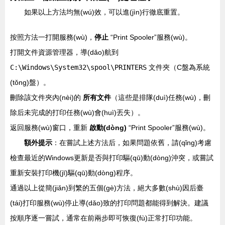
如果以上方法均無(wú)效，可以進(jìn)行徹底重置。
按照方法一打開服務(wù)，
停止
“Print Spooler”服務(wù)。
打開文件資源管理器，導(dǎo)航到
C:\Windows\System32\spool\PRINTERS
文件夾（C盤為系統
(tǒng)盤）。
刪除該文件夾內(nèi)的
所有文件
（這些是排隊(duì)任務(wù)，刪
除后未完成的打印任務(wù)會(huì)丟失）。
返回服務(wù)窗口，重新
啟動(dòng)
“Print Spooler”服務(wù)。
額外提示
：在嘗試上述方法后，如果問題依舊，請(qǐng)考慮
檢查最近的Windows更新是否與打印驅(qū)動(dòng)沖突，或嘗試
重新安裝打印機(jī)驅(qū)動(dòng)程序。
通過以上從簡(jiǎn)到繁的五個(gè)方法，絕大多數(shù)因后臺
(tái)打印服務(wù)停止導(dǎo)致的打印問題都能得到解決。建議
按順序逐一嘗試，通常在前兩步即可恢復(fù)正常打印功能。