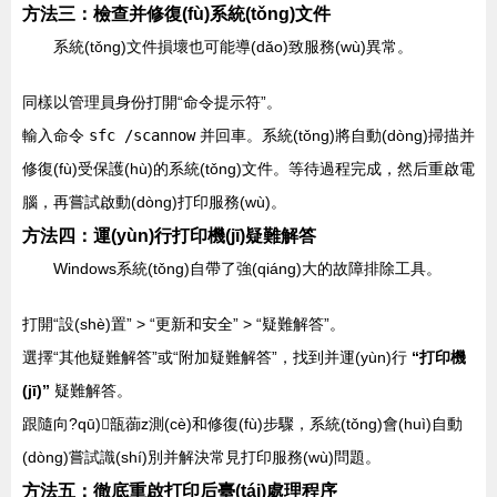
方法三：檢查并修復(fù)系統(tǒng)文件
系統(tǒng)文件損壞也可能導(dǎo)致服務(wù)異常。
同樣以管理員身份打開“命令提示符”。
輸入命令
sfc /scannow
并回車。系統(tǒng)將自動(dòng)掃描并
修復(fù)受保護(hù)的系統(tǒng)文件。等待過程完成，然后重啟電
腦，再嘗試啟動(dòng)打印服務(wù)。
方法四：運(yùn)行打印機(jī)疑難解答
Windows系統(tǒng)自帶了強(qiáng)大的故障排除工具。
打開“設(shè)置” > “更新和安全” > “疑難解答”。
選擇“其他疑難解答”或“附加疑難解答”，找到并運(yùn)行
“打印機
(jī)”
疑難解答。
跟隨向?qū)瓿蓹z測(cè)和修復(fù)步驟，系統(tǒng)會(huì)自動
(dòng)嘗試識(shí)別并解決常見打印服務(wù)問題。
方法五：徹底重啟打印后臺(tái)處理程序