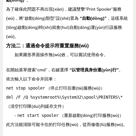
為了確保此問題不再出現(xiàn)，建議雙擊“Print Spooler”服務
(wù)，將“啟動(dòng)類型”設(shè)置為
“自動(dòng)”
，這樣系統
(tǒng)啟動(dòng)時(shí)就會(huì)自動(dòng)運(yùn)行該服務
(wù)。
方法二：通過命令提示符重置服務(wù)
如果圖形界面操作無(wú)效，可以嘗試使用命令。
在開始菜單搜索“cmd”，右鍵選擇
“以管理員身份運(yùn)行”
。
依次輸入以下命令并回車：
net stop spooler
（停止打印后臺(tái)服務(wù)）
del /F /Q %systemroot%\System32\spool\PRINTERS\*
（清空打印隊(duì)列緩存文件）
-
net start spooler
（重新啟動(dòng)打印服務(wù)）
此方法能清除可能卡住的打印任務(wù)，從而修復(fù)服務(wù)。