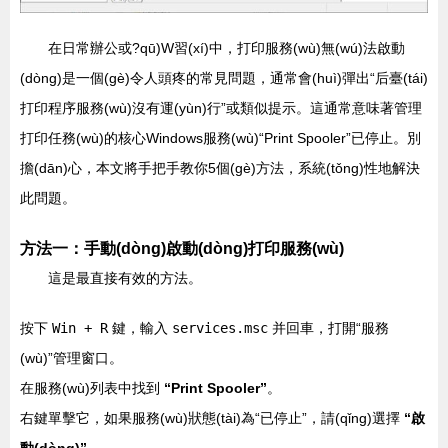
在日常辦公或?qū)W習(xí)中，打印服務(wù)無(wú)法啟動
(dòng)是一個(gè)令人頭疼的常見問題，通常會(huì)彈出“后臺(tái)
打印程序服務(wù)沒有運(yùn)行”或類似提示。這通常意味著管理
打印任務(wù)的核心Windows服務(wù)“Print Spooler”已停止。別
擔(dān)心，本文將手把手教你5個(gè)方法，系統(tǒng)性地解決
此問題。
方法一：手動(dòng)啟動(dòng)打印服務(wù)
這是最直接有效的方法。
按下
Win + R
鍵，輸入
services.msc
并回車，打開“服務
(wù)”管理窗口。
在服務(wù)列表中找到
“Print Spooler”
。
右鍵單擊它，如果服務(wù)狀態(tài)為“已停止”，請(qǐng)選擇
“啟
動(dòng)”
。