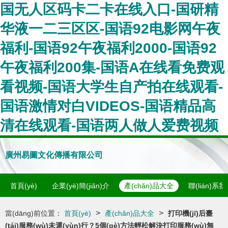
国无人区码卡二卡在线入口-国研精
华液一二三区区-国语92电影网午夜
福利-国语92午夜福利2000-国语92
午夜福利200集-国语A在线看免费观
看视频-国语大学生自产拍在线观看-
国语激情对白VIDEOS-国语精品高
清在线观看-国语两人做人爱费视频
廣州易圖文化傳播有限公司
首頁(yè)
企業(yè)簡(jiǎn)介
產(chǎn)品大全
聯(lián)系
>
>
當(dāng)前位置：
首頁(yè)
產(chǎn)品大全
打印機(jī)后臺
(tái)服務(wù)未運(yùn)行？5個(gè)方法輕松解決打印服務(wù)無