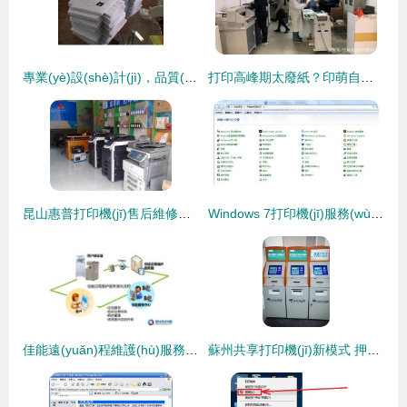
專業(yè)設(shè)計(jì)，品質(zhì)打印 打造一張傳遞價(jià)值的商務(wù)名片
打印高峰期太廢紙？印萌自助打印系統(tǒng)高效解救打印服務(wù)
昆山惠普打印機(jī)售后維修服務(wù)中心指南 網(wǎng)絡(luò)打印機(jī)驅(qū)動(dòng)安裝錯(cuò)誤與打印服務(wù)故障的全面解決方案
Windows 7打印機(jī)服務(wù)關(guān)閉后的開啟與恢復(fù)打印功能完整指南
佳能遠(yuǎn)程維護(hù)服務(wù) 驅(qū)動(dòng)中國(guó)，助力跨國(guó)公司實(shí)現(xiàn)安心辦公
蘇州共享打印機(jī)新模式 押金換一年免費(fèi)使用權(quán)，便捷與風(fēng)險(xiǎn)并存