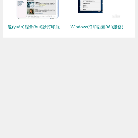
遠(yuǎn)程會(huì)診打印服務(wù) 廠商在線服務(wù)引領(lǐng)打印機(jī)智能運(yùn)維新紀(jì)元
Windows打印后臺(tái)服務(wù)(Print Spooler)自動(dòng)停止的排查與解決方法