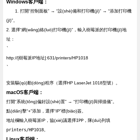
Windows客戶端：
1. 打開“控制面板” → “設(shè)備和打印機(jī)” → “添加打印機
(jī)”。
2. 選擇“網(wǎng)絡(luò)打印機(jī)”，輸入樹莓派的打印機(jī)地
址：
`
http://[樹莓派IP地址]:631/printers/HP1018
`
安裝驅(qū)動(dòng)程序（選擇HP LaserJet 1018型號）。
macOS客戶端：
打開“系統(tǒng)偏好設(shè)置” → “打印機(jī)與掃描儀”。
點(diǎn)擊“+”添加，選擇“IP”標(biāo)簽。
地址欄輸入樹莓派IP，協(xié)議選擇
IPP
，隊(duì)列填
printers/HP1018
。
Linux客戶端：