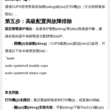
通過CUPS管理界面添加網(wǎng)絡(luò)打印機(jī)（方法與樹莓派
類似）。
第五步：高級配置與故障排除
固定樹莓派IP地址
：為避免IP變動(dòng)導(dǎo)致連接中斷，建
議在路由器中為樹莓派分配靜態(tài)IP。
-
開機(jī)自啟動(dòng)
：CUPS服務(wù)默認(rèn)已啟用，可
通過以下命令檢查狀態(tài)：
`
bash
sudo systemctl enable cups
sudo systemctl status cups
`
常見問題
：
打印機(jī)未識別
：嘗試重啟樹莓派和打印機(jī)，或更換USB線。
-
驅(qū)動(dòng)安裝失敗
：手動(dòng)下載
foo2zjs
驅(qū)