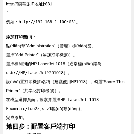
http://[樹莓派IP地址]:631
`
例如：
http://192.168.1.100:631
。
添加打印機(jī)
：
點(diǎn)擊“Administration”（管理）標(biāo)簽。
選擇“Add Printer”（添加打印機(jī)）。
選擇檢測到的HP LaserJet 1018（通常標(biāo)識為
usb://HP/LaserJet%201018
）。
設(shè)置打印機(jī)名稱（建議使用
HP1018
），勾選“Share This
Printer”（共享此打印機(jī)）。
在模型選擇頁面，搜索并選擇
HP LaserJet 1018
Foomatic/foo2zjs-z1
驅(qū)動(dòng)。
完成添加。
第四步：配置客戶端打印