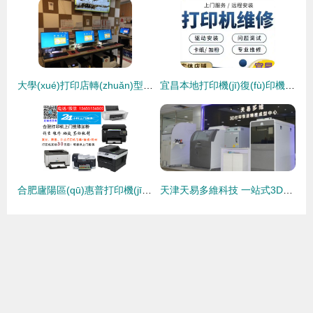
大學(xué)打印店轉(zhuǎn)型之路 自助打印模式的機(jī)遇與挑戰(zhàn)
宜昌本地打印機(jī)復(fù)印機(jī)維修與打印服務(wù)指南 專業(yè)、高效、便捷的一站式解決方案
合肥廬陽區(qū)惠普打印機(jī)維修服務(wù)指南與官方聯(lián)系方式
天津天易多維科技 一站式3D打印解決方案，引領(lǐng)智能制造新篇章