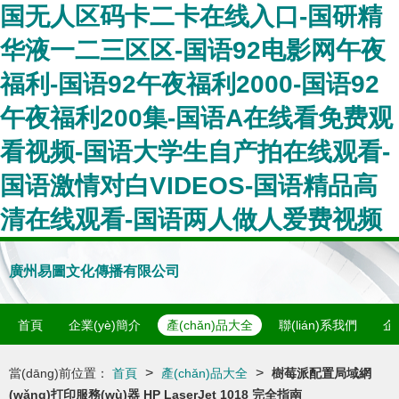
国无人区码卡二卡在线入口-国研精
华液一二三区区-国语92电影网午夜
福利-国语92午夜福利2000-国语92
午夜福利200集-国语A在线看免费观
看视频-国语大学生自产拍在线观看-
国语激情对白VIDEOS-国语精品高
清在线观看-国语两人做人爱费视频
廣州易圖文化傳播有限公司
首頁
企業(yè)簡介
產(chǎn)品大全
聯(lián)系我們
企
>
>
當(dāng)前位置：
首頁
產(chǎn)品大全
樹莓派配置局域網
(wǎng)打印服務(wù)器 HP LaserJet 1018 完全指南