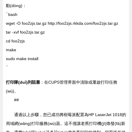
動(dòng)：
`
bash
wget -O foo2zjs.tar.gz http://foo2zjs.rkkda.com/foo2zjs.tar.gz
tar -xvf foo2zjs.tar.gz
cd foo2zjs
make
sudo make install
`
打印隊(duì)列阻塞
：在CUPS管理界面中清除或重啟打印任務
(wù)。
##
通過以上步驟，您已成功將樹莓派配置為HP LaserJet 1018的
局域網(wǎng)打印服務(wù)器。這不僅讓老舊打印機(jī)煥發(fā)新