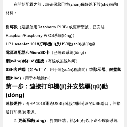
在開始配置之前，請確保您已準(zhǔn)備好以下設(shè)備和
材料：
樹莓派
（建議使用Raspberry Pi 3B+或更新型號，已安裝
Raspbian/Raspberry Pi OS系統(tǒng)）
HP LaserJet 1018打印機(jī)
及USB數(shù)據(jù)線
電源適配器
和
MicroSD卡
（已燒錄系統(tǒng)）
網(wǎng)絡(luò)連接
（有線或無線均可）
SSH客戶端
（如PuTTY，用于遠(yuǎn)程訪問）或
顯示器、鍵盤鼠
標(biāo)
（用于本地操作）
第一步：連接打印機(jī)并安裝驅(qū)動
(dòng)
連接硬件
：將HP 1018通過USB線連接到樹莓派的USB端口，并接
通打印機(jī)電源。
2.
更新系統(tǒng)
：打開終端，執(zhí)行以下命令確保系統