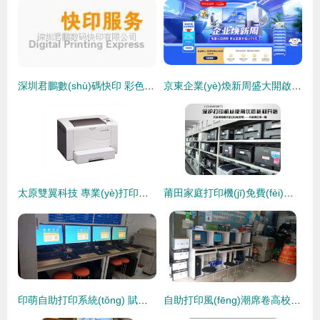
深圳君鵬數(shù)碼快印 彩色數(shù)碼打印5毛起，打造最實(shí)惠的復(fù)印打印服務(wù)
京東企業(yè)煥新周盛大開啟 一站式打印服務(wù)，賦能設(shè)備升級與數(shù)字化轉(zhuǎn)型
太原雙翼科技 專業(yè)打印機(jī)租賃與打印服務(wù)解決方案
莆田家庭打印機(jī)免費(fèi)加粉，便民服務(wù)溫暖社區(qū)
印萌自助打印系統(tǒng) 賦能打印店，開啟高效便捷打印服務(wù)新時(shí)代
自助打印風(fēng)潮席卷高校，傳統(tǒng)打印店面臨轉(zhuǎn)型挑戰(zhàn)