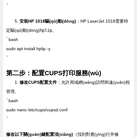
`
5.
安裝HP 1018驅(qū)動(dòng)
：HP LaserJet 1018需要特
定驅(qū)動(dòng)
hplip
。
`
bash
sudo apt install hplip -y
`
第二步：配置CUPS打印服務(wù)
1.
修改CUPS配置文件
：允許局域網(wǎng)訪問和遠(yuǎn)程
管理。
`
bash
sudo nano /etc/cups/cupsd.conf
`
修改以下關(guān)鍵配置項(xiàng)
（找到對應(yīng)行并修